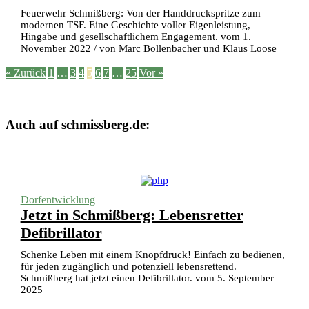
Feuerwehr Schmißberg: Von der Handdruckspritze zum
modernen TSF. Eine Geschichte voller Eigenleistung,
Hingabe und gesellschaftlichem Engagement. vom 1.
November 2022 / von Marc Bollenbacher und Klaus Loose
« Zurück
1
…
3
4
5
6
7
…
25
Vor »
Auch auf schmissberg.de:
Dorfentwicklung
Jetzt in Schmißberg: Lebensretter
Defibrillator
Schenke Leben mit einem Knopfdruck! Einfach zu bedienen,
für jeden zugänglich und potenziell lebensrettend.
Schmißberg hat jetzt einen Defibrillator. vom 5. September
2025