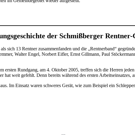
rten im Gemeindegebiet wieder aufgestellt.
ngsgeschichte der Schmißberger Rentner
, als sich 13 Rentner zusammenfanden und die „Rentnerband“ gegründ
Kemmer, Walter Engel, Norbert Eifler, Ernst Gillmann, Paul Stöckerma
em ersten Rundgang, am 4. Oktober 2005, treffen sich die Herren jeden
er hat weit gefehlt. Denn bereits während des ersten Arbeitseinsatzes,
s. Im Einsatz waren schweres Gerät, wie zum Beispiel ein Schlepper mi