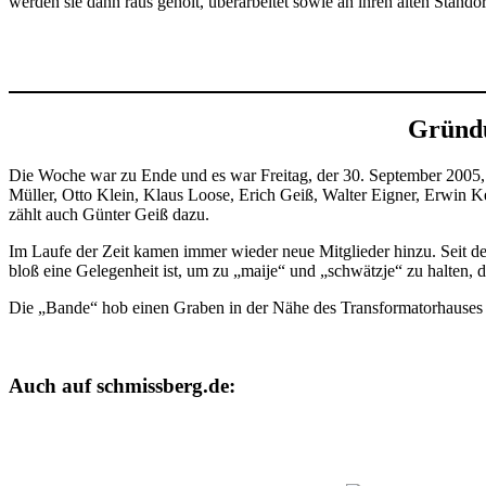
werden sie dann raus geholt, überarbeitet sowie an ihren alten Stando
Gründu
Die Woche war zu Ende und es war Freitag, der 30. September 2005
Müller, Otto Klein, Klaus Loose, Erich Geiß, Walter Eigner, Erwin 
zählt auch Günter Geiß dazu.
Im Laufe der Zeit kamen immer wieder neue Mitglieder hinzu. Seit d
bloß eine Gelegenheit ist, um zu „maije“ und „schwätzje“ zu halten, d
Die „Bande“ hob einen Graben in der Nähe des Transformatorhauses au
Auch auf schmissberg.de: