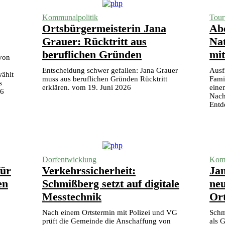
Kommunalpolitik
Tour
Ortsbürgermeisterin Jana
Abe
Grauer: Rücktritt aus
Na
beruflichen Gründen
mi
 von
.
Entscheidung schwer gefallen: Jana Grauer
Ausf
ählt
muss aus beruflichen Gründen Rücktritt
Fami
s
erklären. vom 19. Juni 2026
eine
26
Nach
Entd
Dorfentwicklung
Komm
für
Verkehrssicherheit:
Jan
en
Schmißberg setzt auf digitale
neu
Messtechnik
Or
Nach einem Ortstermin mit Polizei und VG
Schm
prüft die Gemeinde die Anschaffung von
als 