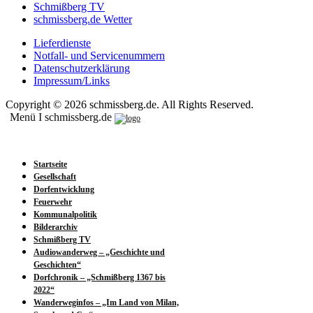
Schmißberg TV
schmissberg.de Wetter
Lieferdienste
Notfall- und Servicenummern
Datenschutzerklärung
Impressum/Links
Copyright © 2026 schmissberg.de. All Rights Reserved.
Menü I schmissberg.de
Startseite
Gesellschaft
Dorfentwicklung
Feuerwehr
Kommunalpolitik
Bilderarchiv
Schmißberg TV
Audiowanderweg – „Geschichte und
Geschichten“
Dorfchronik – „Schmißberg 1367 bis
2022“
Wanderweginfos – „Im Land von Milan,