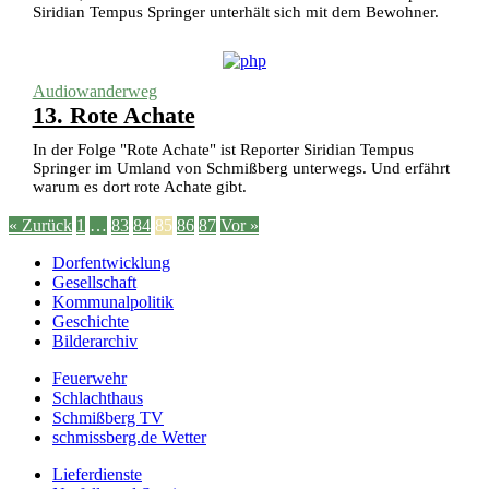
Siridian Tempus Springer unterhält sich mit dem Bewohner.
Audiowanderweg
13. Rote Achate
In der Folge "Rote Achate" ist Reporter Siridian Tempus
Springer im Umland von Schmißberg unterwegs. Und erfährt
warum es dort rote Achate gibt.
« Zurück
1
…
83
84
85
86
87
Vor »
Dorfentwicklung
Gesellschaft
Kommunalpolitik
Geschichte
Bilderarchiv
Feuerwehr
Schlachthaus
Schmißberg TV
schmissberg.de Wetter
Lieferdienste