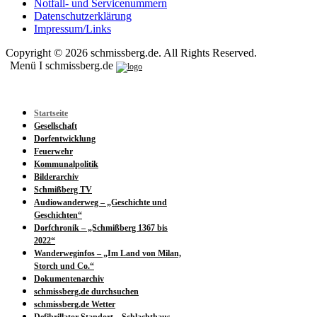
Notfall- und Servicenummern
Datenschutzerklärung
Impressum/Links
Copyright © 2026 schmissberg.de. All Rights Reserved.
Menü I schmissberg.de
Startseite
Gesellschaft
Dorfentwicklung
Feuerwehr
Kommunalpolitik
Bilderarchiv
Schmißberg TV
Audiowanderweg – „Geschichte und
Geschichten“
Dorfchronik – „Schmißberg 1367 bis
2022“
Wanderweginfos – „Im Land von Milan,
Storch und Co.“
Dokumentenarchiv
schmissberg.de durchsuchen
schmissberg.de Wetter