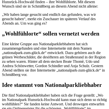
Hunsrück-Hochwald finden – ihre Wohlfühlorte. Mit diesem
Wunsch sind sie in Schmißberg an diesem Abend nicht alleine:
„Wir haben lange gesucht und endlich das gefunden, was wir
gesucht haben“, merkt ein Zuschauer im späteren Verlauf des
Abends an. Um was ging es?
„Wohlfühlorte“ sollen vernetzt werden
Eine kleine Gruppe aus Nationalparkliebhabern hat sich
zusammengefunden und eine Internetseite mit dem Namen
„nationalpark-zum-glück.de“ entwickelt. Dazu gehören auch die
grünen Werbeschilder, die desöfteren am Straßenrand in der Region
zu sehen waren. Hinter all dem stecken Beate Thomè, Udo und
Andrea Schönwetter, Gordon Schindler und Anja Schulz. Gestern
Abend stellten sie ihre Internetseite „nationalpark-zum-glück.de“ in
Schmißberg vor.
Idee stammt von
Nationalparkliebhaber
Die fünf Nationalparkliebhaber haben sich die Frage gestellt: „Wo
im Nationalpark Hunsrück-Hochwald kann man sich denn so richtig
wohlfühlen?“ Sie fanden keine Antwort. Und deswegen entwarfen
sie ein Onlineregister für die schönsten „Wohlfühlorte“ im