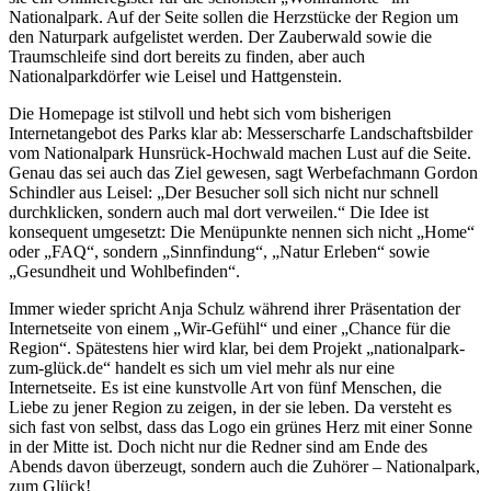
Nationalpark. Auf der Seite sollen die Herzstücke der Region um
den Naturpark aufgelistet werden. Der Zauberwald sowie die
Traumschleife sind dort bereits zu finden, aber auch
Nationalparkdörfer wie Leisel und Hattgenstein.
Die Homepage ist stilvoll und hebt sich vom bisherigen
Internetangebot des Parks klar ab: Messerscharfe Landschaftsbilder
vom Nationalpark Hunsrück-Hochwald machen Lust auf die Seite.
Genau das sei auch das Ziel gewesen, sagt Werbefachmann Gordon
Schindler aus Leisel: „Der Besucher soll sich nicht nur schnell
durchklicken, sondern auch mal dort verweilen.“ Die Idee ist
konsequent umgesetzt: Die Menüpunkte nennen sich nicht „Home“
oder „FAQ“, sondern „Sinnfindung“, „Natur Erleben“ sowie
„Gesundheit und Wohlbefinden“.
Immer wieder spricht Anja Schulz während ihrer Präsentation der
Internetseite von einem „Wir-Gefühl“ und einer „Chance für die
Region“. Spätestens hier wird klar, bei dem Projekt „nationalpark-
zum-glück.de“ handelt es sich um viel mehr als nur eine
Internetseite. Es ist eine kunstvolle Art von fünf Menschen, die
Liebe zu jener Region zu zeigen, in der sie leben. Da versteht es
sich fast von selbst, dass das Logo ein grünes Herz mit einer Sonne
in der Mitte ist. Doch nicht nur die Redner sind am Ende des
Abends davon überzeugt, sondern auch die Zuhörer – Nationalpark,
zum Glück!