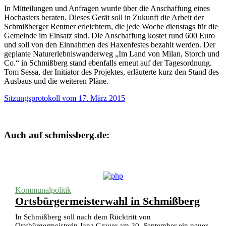
Schmißberg. Grün:
In Mitteilungen und Anfragen wurde über die Anschaffung eines
Positiver Bauvorbescheid;
Rechtsstreitigkeit; Gelb:
Hochasters beraten. Dieses Gerät soll in Zukunft die Arbeit der
Blau: Wurde bereits gebaut
Positiver Bauvorbescheid;
Schmißberger Rentner erleichtern, die jede Woche dienstags für die
Blau: Wurde bereits gebaut
Gemeinde im Einsatz sind. Die Anschaffung kostet rund 600 Euro
und soll von den Einnahmen des Haxenfestes bezahlt werden. Der
geplante Naturerlebniswanderweg „Im Land von Milan, Storch und
Co.“ in Schmißberg stand ebenfalls erneut auf der Tagesordnung.
Tom Sessa, der Initiator des Projektes, erläuterte kurz den Stand des
Ausbaus und die weiteren Pläne.
Sitzungsprotokoll vom 17. März 2015
Auch auf schmissberg.de:
Kommunalpolitik
Ortsbürgermeisterwahl in Schmißberg
In Schmißberg soll nach dem Rücktritt von
Ortsbürgermeisterin Jana Grauer am 20. September ein neuer