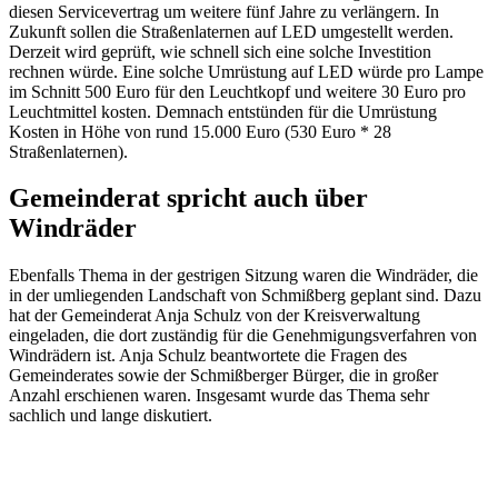
diesen Servicevertrag um weitere fünf Jahre zu verlängern. In
Zukunft sollen die Straßenlaternen auf LED umgestellt werden.
Derzeit wird geprüft, wie schnell sich eine solche Investition
rechnen würde. Eine solche Umrüstung auf LED würde pro Lampe
im Schnitt 500 Euro für den Leuchtkopf und weitere 30 Euro pro
Leuchtmittel kosten. Demnach entstünden für die Umrüstung
Kosten in Höhe von rund 15.000 Euro (530 Euro * 28
Straßenlaternen).
Gemeinderat spricht auch über
Windräder
Ebenfalls Thema in der gestrigen Sitzung waren die Windräder, die
in der umliegenden Landschaft von Schmißberg geplant sind. Dazu
hat der Gemeinderat Anja Schulz von der Kreisverwaltung
eingeladen, die dort zuständig für die Genehmigungsverfahren von
Windrädern ist. Anja Schulz beantwortete die Fragen des
Gemeinderates sowie der Schmißberger Bürger, die in großer
Anzahl erschienen waren. Insgesamt wurde das Thema sehr
sachlich und lange diskutiert.
Geplante Windräder in der
Geplante Windräder in der
VG Birkenfeld Grün:
direkten Umgebung von
Rechtsstreitigkeit; Gelb: