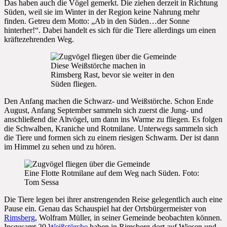
Das haben auch die Vögel gemerkt. Die ziehen derzeit in Richtung
Süden, weil sie im Winter in der Region keine Nahrung mehr
finden. Getreu dem Motto: „Ab in den Süden…der Sonne
hinterher!“. Dabei handelt es sich für die Tiere allerdings um einen
kräftezehrenden Weg.
Diese Weißstörche machen in
Rimsberg Rast, bevor sie weiter in den
Süden fliegen.
Den Anfang machen die Schwarz- und Weißstörche. Schon Ende
August, Anfang September sammeln sich zuerst die Jung- und
anschließend die Altvögel, um dann ins Warme zu fliegen. Es folgen
die Schwalben, Kraniche und Rotmilane. Unterwegs sammeln sich
die Tiere und formen sich zu einem riesigen Schwarm. Der ist dann
im Himmel zu sehen und zu hören.
Eine Flotte Rotmilane auf dem Weg nach Süden. Foto:
Tom Sessa
Die Tiere legen bei ihrer anstrengenden Reise gelegentlich auch eine
Pause ein. Genau das Schauspiel hat der Ortsbürgermeister von
Rimsberg
, Wolfram Müller, in seiner Gemeinde beobachten können.
Insgesamt 20
Weißstörche
haben in Rimsberg dort auf Wiesen und