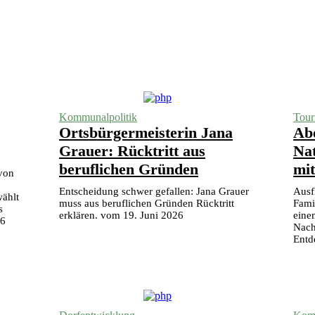
Kommunalpolitik
Tour
Ortsbürgermeisterin Jana
Abe
Grauer: Rücktritt aus
Na
beruflichen Gründen
mi
 von
.
Entscheidung schwer gefallen: Jana Grauer
Ausf
ählt
muss aus beruflichen Gründen Rücktritt
Fami
s
erklären. vom 19. Juni 2026
eine
26
Nach
Entd