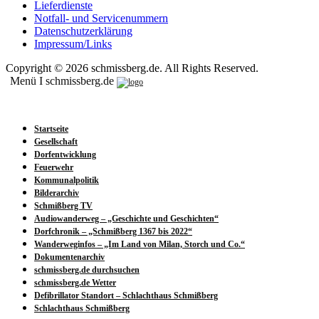
Lieferdienste
Notfall- und Servicenummern
Datenschutzerklärung
Impressum/Links
Copyright © 2026 schmissberg.de. All Rights Reserved.
Menü I schmissberg.de
Startseite
Gesellschaft
Dorfentwicklung
Feuerwehr
Kommunalpolitik
Bilderarchiv
Schmißberg TV
Audiowanderweg – „Geschichte und Geschichten“
Dorfchronik – „Schmißberg 1367 bis 2022“
Wanderweginfos – „Im Land von Milan, Storch und Co.“
Dokumentenarchiv
schmissberg.de durchsuchen
schmissberg.de Wetter
Defibrillator Standort – Schlachthaus Schmißberg
Schlachthaus Schmißberg