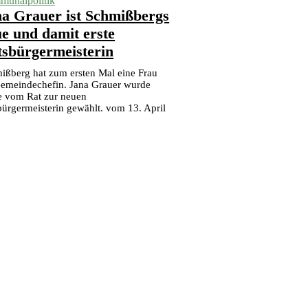
unalpolitik
a Grauer ist Schmißbergs
e und damit erste
tsbürgermeisterin
ißberg hat zum ersten Mal eine Frau
Gemeindechefin. Jana Grauer wurde
e vom Rat zur neuen
bürgermeisterin gewählt. vom 13. April
6