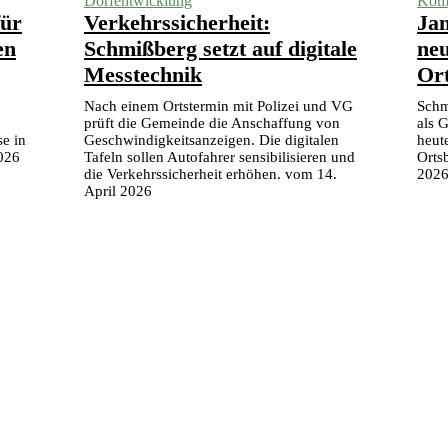
Dorfentwicklung
Komm
für
Verkehrssicherheit:
Jan
en
Schmißberg setzt auf digitale
neu
Messtechnik
Or
Nach einem Ortstermin mit Polizei und VG
Schm
prüft die Gemeinde die Anschaffung von
als 
e in
Geschwindigkeitsanzeigen. Die digitalen
heut
2026
Tafeln sollen Autofahrer sensibilisieren und
Orts
die Verkehrssicherheit erhöhen. vom 14.
202
April 2026