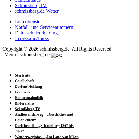
Schmißberg TV
schmissberg.de Wetter
Lieferdienste
Notfall- und Servicenummern
Datenschutzerklärung
Impressum/Links
Copyright © 2026 schmissberg.de. All Rights Reserved.
Menü I schmissberg.de
Startseite
Gesellschaft
Dorfentwicklung
Feuerwehr
Kommunalpolitik
Bilderarchiv
Schmißberg TV
Audiowanderweg – „Geschichte und
Geschichten“
Dorfchronik – „Schmißberg 1367 bis
2022“
Wanderweginfos – „Im Land von Milan,