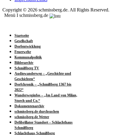
Copyright © 2026 schmissberg.de. All Rights Reserved.
Menü I schmissberg.de
Startseite
Gesellschaft
Dorfentwicklung
Feuerwehr
Kommunalpolitik
Bilderarchiv
Schmißberg TV
Audiowanderweg – „Geschichte und
Geschichten“
Dorfchronik – „Schmißberg 1367 bis
2022“
Wanderweginfos – „Im Land von Milan,
Storch und Co.“
Dokumentenarchiv
schmissberg.de durchsuchen
schmissberg.de Wetter
Defibrillator Standort – Schlachthaus
Schmißberg
Schlachthaus Schmißberg