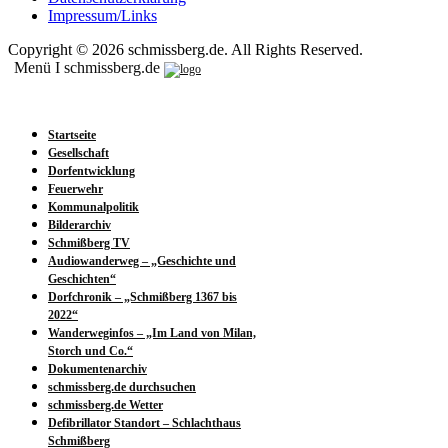
Impressum/Links
Copyright © 2026 schmissberg.de. All Rights Reserved.
Menü I schmissberg.de
Startseite
Gesellschaft
Dorfentwicklung
Feuerwehr
Kommunalpolitik
Bilderarchiv
Schmißberg TV
Audiowanderweg – „Geschichte und
Geschichten“
Dorfchronik – „Schmißberg 1367 bis
2022“
Wanderweginfos – „Im Land von Milan,
Storch und Co.“
Dokumentenarchiv
schmissberg.de durchsuchen
schmissberg.de Wetter
Defibrillator Standort – Schlachthaus
Schmißberg